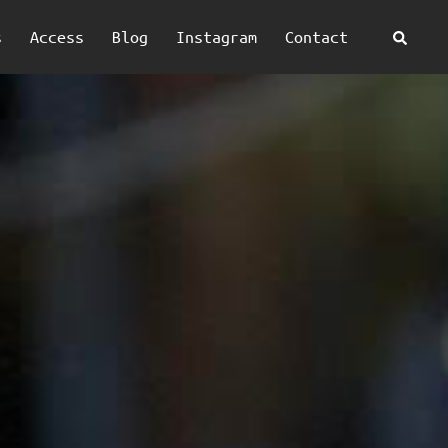
検
s
Access
Blog
Instagram
Contact
索