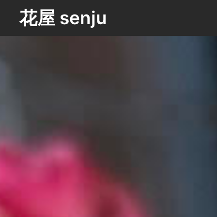
コ
花屋 senju
ン
テ
ン
ツ
へ
ス
キ
ッ
プ