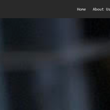
Home
About U