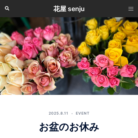
コ
花屋 senju
検
ト
ン
索
グ
テ
ル
ン
メ
ツ
ニ
へ
ュ
ス
ー
キ
ノーフラワーノーライフ
ッ
プ
2025.8.11
EVENT
お盆のお休み